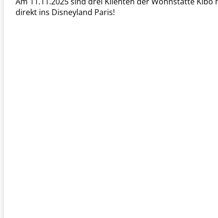
Am 11.11.2025 sind drei Klienten der Wohnstätte Kibo n
direkt ins Disneyland Paris!