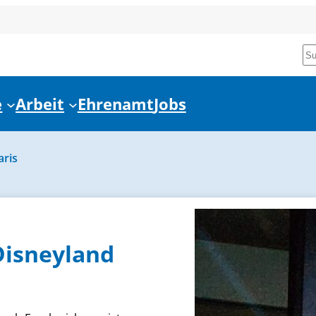
Su
e
Arbeit
Ehrenamt
Jobs
aris
Disneyland