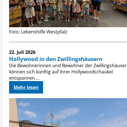
k
i
n
d
e
Foto: Lebenshilfe Westpfalz
r
d
e
22. Juli 2026
r
Hollywood in den Zwillingshäusern
W
Die Bewohnerinnen und Bewohner der Zwillingshäuser
i
können sich künftig auf ihrer Hollywoodschaukel
p
entspannen.…
o
W
:
Mehr lesen
i
H
c
o
h
l
t
l
e
y
l
w