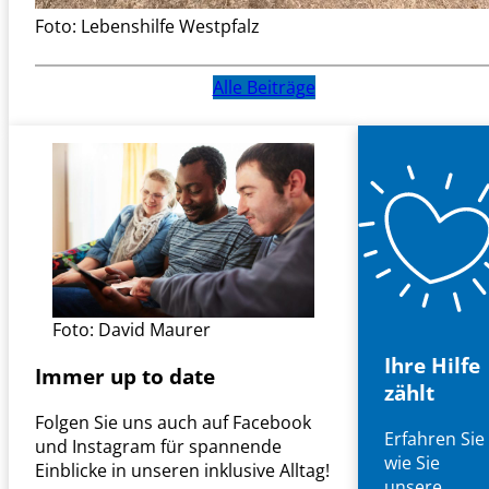
s
Foto: Lebenshilfe Westpfalz
e
r
n
Alle Beiträge
Foto: David Maurer
Ihre Hilfe
Immer up to date
zählt
Folgen Sie uns auch auf Facebook
Erfahren Sie
und Instagram für spannende
wie Sie
Einblicke in unseren inklusive Alltag!
unsere