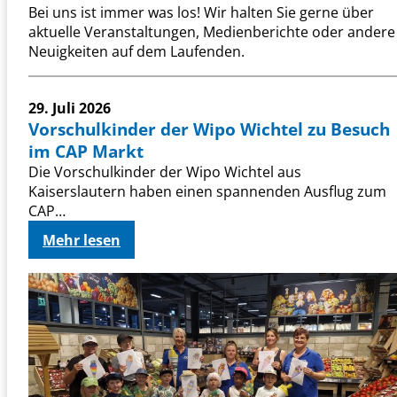
Bei uns ist immer was los! Wir halten Sie gerne über
aktuelle Veranstaltungen, Medienberichte oder andere
Neuigkeiten auf dem Laufenden.
29. Juli 2026
Vorschulkinder der Wipo Wichtel zu Besuch
im CAP Markt
Die Vorschulkinder der Wipo Wichtel aus
Kaiserslautern haben einen spannenden Ausflug zum
CAP…
:
Mehr lesen
V
o
r
s
c
h
u
l